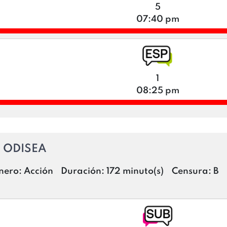
5
07:40 pm
1
08:25 pm
 ODISEA
nero:
Acción
Duración:
172 minuto(s)
Censura:
B