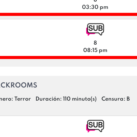
03:30 pm
8
08:15 pm
ACKROOMS
nero:
Terror
Duración:
110 minuto(s)
Censura:
B