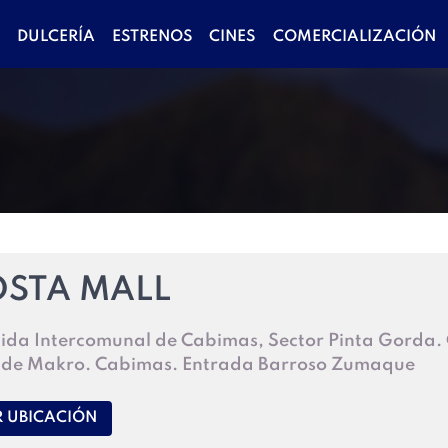
A
DULCERÍA
ESTRENOS
CINES
COMERCIALIZACIÓN
STA MALL
ida Intercomunal de Cabimas, Sector Pinta Gorda. C
 de Makro. Cabimas. Entrada Barroso Zumaque
R UBICACIÓN