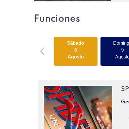
Funciones
Sábado
Domin
8
9
Agosto
Agost
SP
Ge