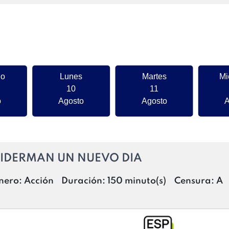
go
Lunes
Martes
Mi
10
11
o
Agosto
Agosto
A
IDERMAN UN NUEVO DIA
nero:
Acción
Duración:
150 minuto(s)
Censura:
A