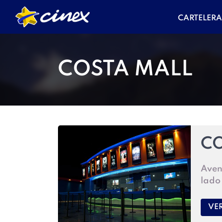
CARTELER
COSTA MALL
CO
Aven
lado
VE